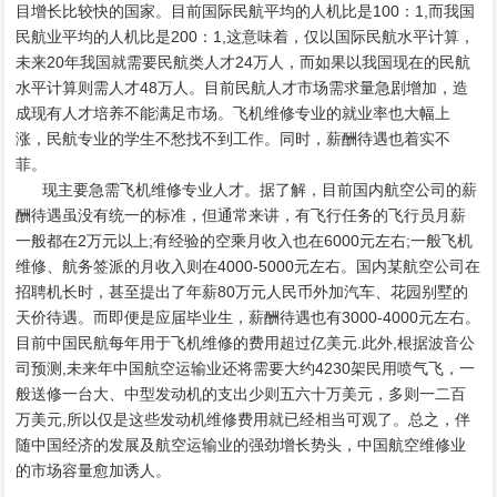
目增长比较快的国家。目前国际民航平均的人机比是100：1,而我国
民航业平均的人机比是200：1,这意味着，仅以国际民航水平计算，
未来20年我国就需要民航类人才24万人，而如果以我国现在的民航
水平计算则需人才48万人。目前民航人才市场需求量急剧增加，造
成现有人才培养不能满足市场。飞机维修专业的就业率也大幅上
涨，民航专业的学生不愁找不到工作。同时，薪酬待遇也着实不
菲。
现主要急需飞机维修专业人才。据了解，目前国内航空公司的薪
酬待遇虽没有统一的标准，但通常来讲，有飞行任务的飞行员月薪
一般都在2万元以上;有经验的空乘月收入也在6000元左右;一般飞机
维修、航务签派的月收入则在4000-5000元左右。国内某航空公司在
招聘机长时，甚至提出了年薪80万元人民币外加汽车、花园别墅的
天价待遇。而即便是应届毕业生，薪酬待遇也有3000-4000元左右。
目前中国民航每年用于飞机维修的费用超过亿美元.此外,根据波音公
司预测,未来年中国航空运输业还将需要大约4230架民用喷气飞，一
般送修一台大、中型发动机的支出少则五六十万美元，多则一二百
万美元,所以仅是这些发动机维修费用就已经相当可观了。总之，伴
随中国经济的发展及航空运输业的强劲增长势头，中国航空维修业
的市场容量愈加诱人。